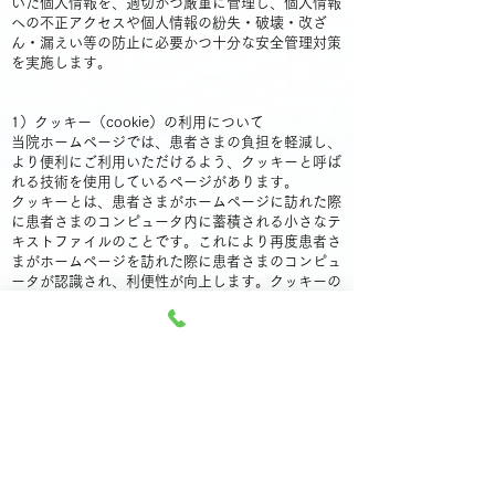
いた個人情報を、適切かつ厳重に管理し、個人情報
への不正アクセスや個人情報の紛失・破壊・改ざ
ん・漏えい等の防止に必要かつ十分な安全管理対策
を実施します。
​
1）クッキー（cookie）の利用について
当院ホームページでは、患者さまの負担を軽減し、
より便利にご利用いただけるよう、クッキーと呼ば
れる技術を使用しているページがあります。
クッキーとは、患者さまがホームページに訪れた際
に患者さまのコンピュータ内に蓄積される小さなテ
キストファイルのことです。これにより再度患者さ
まがホームページを訪れた際に患者さまのコンピュ
ータが認識され、利便性が向上します。クッキーの
中には個人が特定できる情報は残りません。
ほとんどのコンピュータのブラウザがクッキーを受
け入れられるように設定されていますが、ご使用の
ブラウザでクッキーの受け入れを拒否する設定をす
ることも可能です。但し、その結果、ホームページ
の一部の機能が正常に作動しない場合がありますの
でご了承ください。
​
2）他サイトのリンクについて